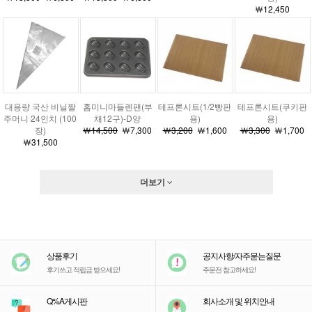
￦12,450
대용량 국산 비닐짤
홈미니마들렌팬(부
테프론시트(1/2빵판
테프론시트(쿠키판
주머니 24인치 (100
채12구)-D양
용)
용)
장)
￦14,500
￦7,300
￦3,200
￦1,600
￦3,300
￦1,700
￦31,500
더보기
상품후기
공지사항/자주묻는질문
후기쓰고 적립금 받으세요!
주문전 참고하세요!
Q%A게시판
회사소개 및 위치안내