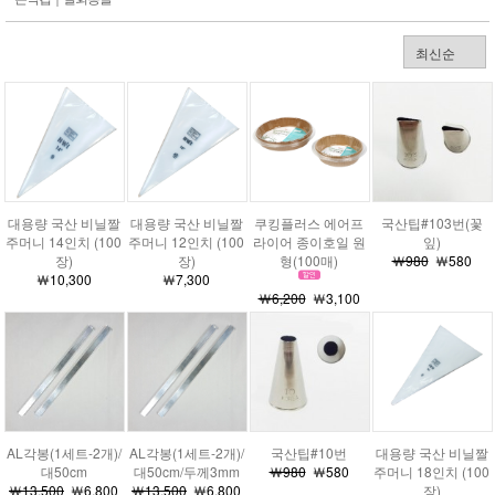
대용량 국산 비닐짤
대용량 국산 비닐짤
쿠킹플러스 에어프
국산팁#103번(꽃
주머니 14인치 (100
주머니 12인치 (100
라이어 종이호일 원
잎)
장)
장)
형(100매)
￦980
￦580
￦10,300
￦7,300
￦6,200
￦3,100
AL각봉(1세트-2개)/
AL각봉(1세트-2개)/
국산팁#10번
대용량 국산 비닐짤
대50cm/두께3mm
대50cm
￦980
￦580
주머니 18인치 (100
￦13,500
￦6,800
￦13,500
￦6,800
장)