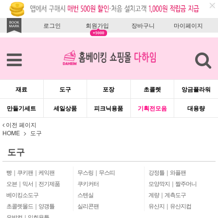
로그인
회원가입
장바구니
마이페이지
재료
도구
포장
초콜렛
앙금플라워
만들기세트
세일상품
피크닉용품
기획전모음
대용량
이전 페이지
HOME
도구
도구
빵｜쿠키팬｜케익팬
무스링｜무스띠
강정틀｜와플팬
오븐｜믹서｜전기제품
쿠키커터
모양깍지｜짤주머니
베이킹소도구
스텐실
계량｜계측도구
초콜렛몰드｜양갱틀
실리콘팬
유산지｜유산지컵
은박컵｜일회용틀