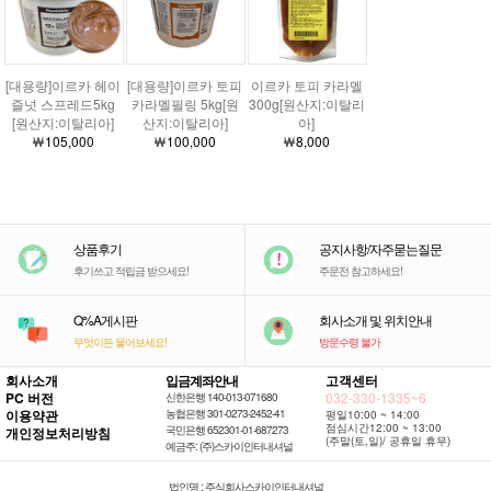
[대용량]이르카 헤이
[대용량]이르카 토피
이르카 토피 카라멜
즐넛 스프레드5kg
카라멜필링 5kg[원
300g[원산지:이탈리
[원산지:이탈리아]
산지:이탈리아]
아]
￦105,000
￦100,000
￦8,000
상품후기
공지사항/자주묻는질문
후기쓰고 적립금 받으세요!
주문전 참고하세요!
Q%A게시판
회사소개 및 위치안내
무엇이든 물어보세요!
방문수령 불가
회사소개
입금계좌안내
고객센터
PC 버전
032-330-1335~6
신한은행 140-013-071680
이용약관
농협은행 301-0273-2452-41
평일10:00 ~ 14:00
점심시간12:00 ~ 13:00
국민은행 652301-01-687273
개인정보처리방침
(주말(토,일)/ 공휴일 휴무)
예금주: (주)스카이인터내셔널
법인명 : 주식회사스카이인터내셔널