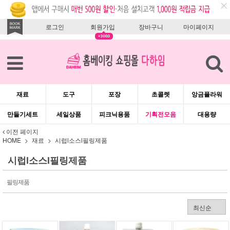
로그인
회원가입
장바구니
마이페이지
재료
도구
포장
초콜렛
앙금플라워
만들기세트
세일상품
피크닉용품
기획전모음
대용량
이전 페이지
HOME
재료
시럽l소스l필링제품
시럽l소스l필링제품
필링제품