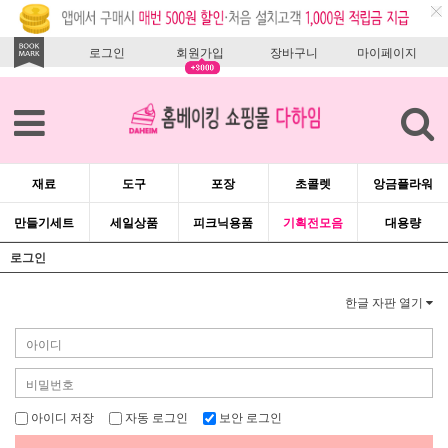
로그인
회원가입
장바구니
마이페이지
재료
도구
포장
초콜렛
앙금플라워
만들기세트
세일상품
피크닉용품
기획전모음
대용량
로그인
한글 자판 열기
아이디 저장
자동 로그인
보안 로그인