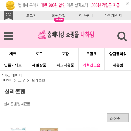
로그인
회원가입
장바구니
마이페이지
재료
도구
포장
초콜렛
앙금플라워
만들기세트
세일상품
피크닉용품
기획전모음
대용량
이전 페이지
HOME
도구
실리콘팬
실리콘팬
실리콘팬/실리콘몰드