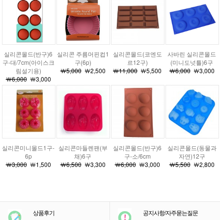
실리콘몰드(반구)6
실리콘 주름머핀컵1
실리콘몰드(코엔도
사바린 실리콘몰드
구-대/7cm(아이스크
구(6p)
르12구)
(미니도넛틀)6구
림설기용)
￦5,000
￦2,500
￦11,000
￦5,500
￦6,000
￦3,000
￦6,000
￦3,000
실리콘미니몰드1구-
실리콘마들렌팬(부
실리콘몰드(반구)6
실리콘몰드(동물과
6p
채)6구
구-소/6cm
자연)12구
￦3,000
￦1,500
￦6,500
￦3,300
￦6,000
￦3,000
￦5,500
￦2,800
상품후기
공지사항/자주묻는질문