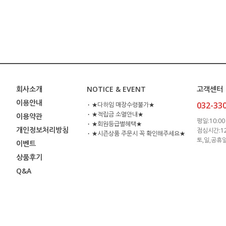
회사소개
NOTICE & EVENT
고객센터
이용안내
032-33
⋅ ★다하임 매장수령불가★
⋅ ★적립금 소멸안내★
이용약관
평일:10:00 
⋅ ★회원등급별혜택★
개인정보처리방침
점심시간:12:
⋅ ★시즌상품 주문시 꼭 확인해주세요★
토,일,공휴
이벤트
상품후기
Q&A