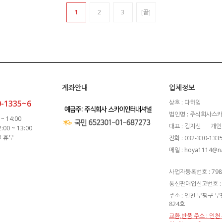
1
2
3
[끝]
계좌안내
업체정보
0-1335~6
상호 : 다하임
법인명 : 주식회사스
~ 14:00
대표 : 김지신
개인
00 ~ 13:00
일 휴무
전화 : 032-330-133
메일 : hoya1114@n
사업자등록번호 : 798-
통신판매업신고번호 : 
주소 : 인천 부평구 부
824호
교환,반품 주소 : 인