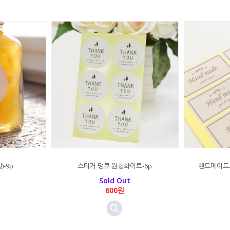
-9p
스티커 땡큐 원형화이트-6p
핸드메이드그
Sold Out
600원