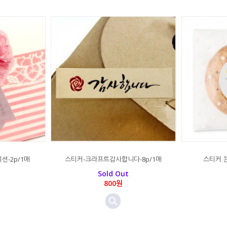
션-2p/1매
스티커-크라프트감사합니다-8p/1매
스티커 
Sold Out
800원