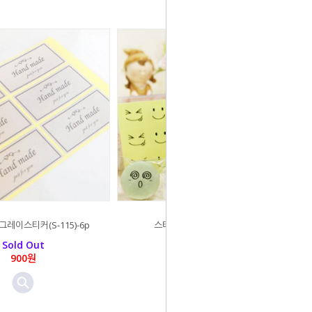
레이스티커(S-115)-6p
스티커 스마일투명 9p/1매
Sold Out
Sold Out
900원
600원