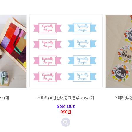
p/1매
스티커(특별한너)핑크,블루-20p/1매
스티커(투명
Sold Out
990원