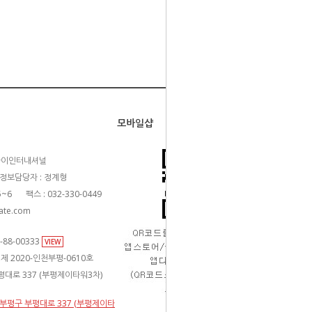
모바일샵
카이인터내셔널
정보담당자 : 정계형
5~6
팩스 : 032-330-0449
ate.com
88-00333
VIEW
제 2020-인천부평-0610호
평대로 337 (부평제이타워3차)
천 부평구 부평대로 337 (부평제이타