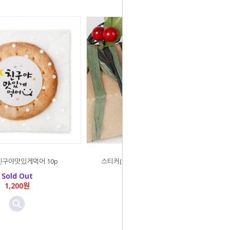
친구야맛있게먹어 10p
스티커(투명발렌타인데이)-10p/1매
Sold Out
Sold Out
1,200원
990원