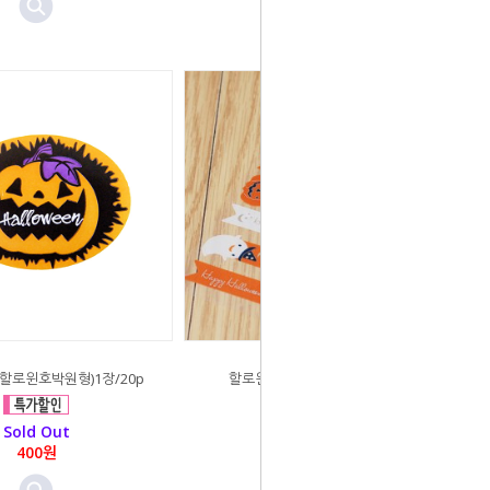
할로윈호박원형)1장/20p
할로윈데이 길쭉이 스티커(1장)
Sold Out
Sold Out
400원
300원