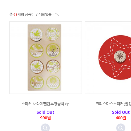
총
69
개의 상품이 검색되었습니다.
스티커 새와에펠탑투명금박 8p
크리스마스스티커(빨강별
Sold Out
Sold Out
990원
400원