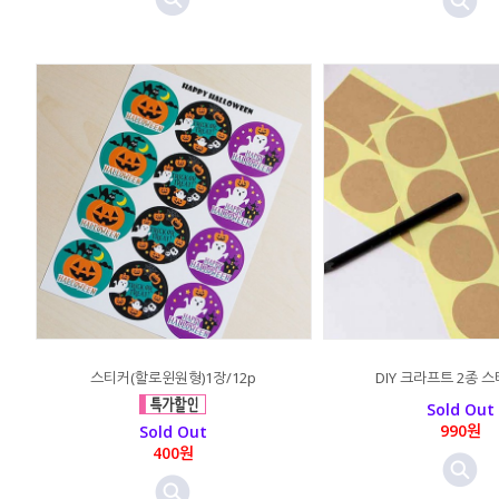
스티커(할로윈원형)1장/12p
DIY 크라프트 2종 스
Sold Out
990원
Sold Out
400원