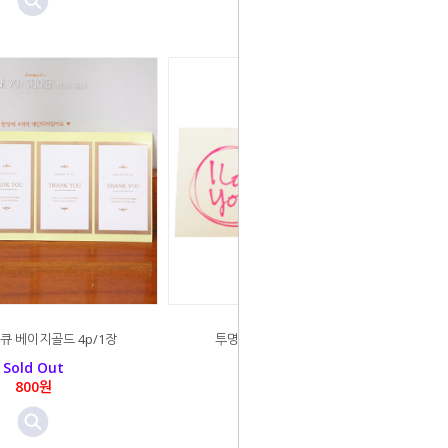
큐 베이지골드 4p/1장
투명아이러브유스티커(12개)
Sold Out
Sold Out
800원
990원