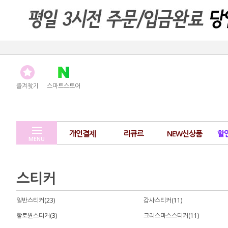
즐겨찾기
스마트스토어
개인결제
리큐르
NEW신상품
할
MENU
스티커
일반스티커(23)
감사스티커(11)
할로윈스티커(3)
크리스마스스티커(11)