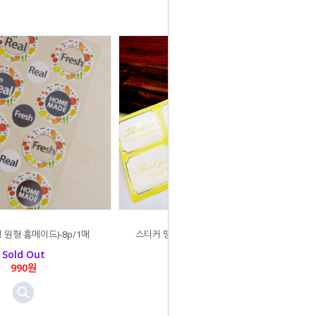
 원형 홈메이드)-8p/1매
스티커 땡큐 골드라벨(화이트)대 8p/1
장
Sold Out
Sold Out
990원
800원