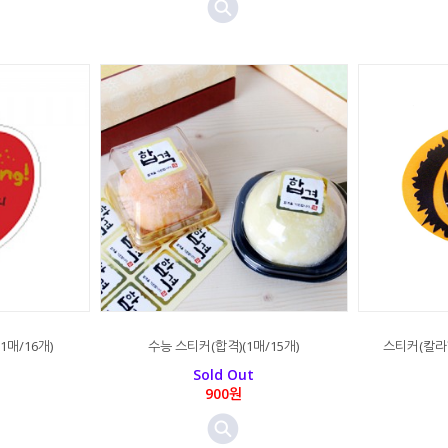
매/16개)
수능 스티커(합격)(1매/15개)
스티커(칼라
Sold Out
900원