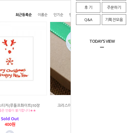
후 기
주문하기
최근등록순
이름순
인기순
판매순
높은가격순
낮은가격순
Q&A
기획전모음
TODAY'S VIEW
티커(루돌프화이트)10장
크리스마스스티커(트리앤버튼)(10장)
품은 반품이 불가합니다★★
Sold Out
Sold Out
400원
400원