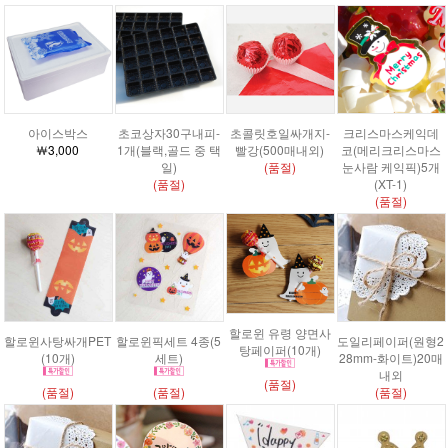
아이스박스
초코상자30구내피-
초콜릿호일싸개지-
크리스마스케익데
￦3,000
1개(블랙,골드 중 택
빨강(500매내외)
코(메리크리스마스
일)
(품절)
눈사람 케익픽)5개
(품절)
(XT-1)
(품절)
할로윈 유령 양면사
할로윈사탕싸개PET
할로윈픽세트 4종(5
도일리페이퍼(원형2
탕페이퍼(10개)
(10개)
세트)
28mm-화이트)20매
내외
(품절)
(품절)
(품절)
(품절)