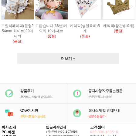
도일리페이퍼(원형2
고맙습니다(68번)케
케익픽(생일축하)5
케익픽(왕관)(10개)
54mm-화이트)20매
익픽 10개/세트
개
(품절)
내외
(품절)
(품절)
(품절)
더보기
상품후기
공지사항/자주묻는질문
후기쓰고 적립금 받으세요!
주문전 참고하세요!
Q%A게시판
회사소개 및 위치안내
무엇이든 물어보세요!
방문수령 불가
회사소개
입금계좌안내
고객센터
PC 버전
032-330-1335~6
신한은행 140-013-071680