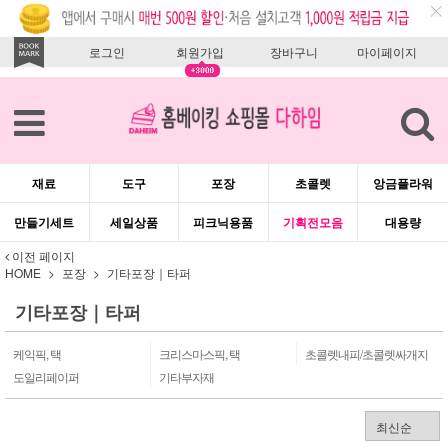
로그인
회원가입
장바구니
마이페이지
재료
도구
포장
초콜렛
앙금플라워
만들기세트
세일상품
피크닉용품
기획전모음
대용량
이전 페이지
HOME
포장
기타포장｜타퍼
기타포장｜타퍼
케익픽, 택
크리스마스픽, 택
초콜렛내피/초콜렛싸개지
도일리페이퍼
기타부자재