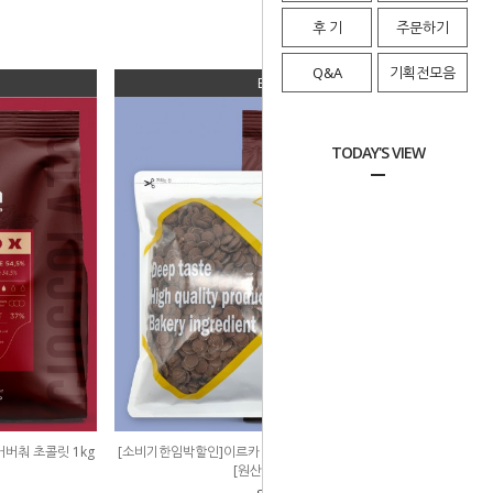
후 기
주문하기
Q&A
기획전모음
BEST 04
TODAY'S VIEW
버춰 초콜릿 1kg
[소비기한임박할인]이르카 리노 엑스 밀크 커버춰 초콜릿 1kg
[원산지:이탈리아]