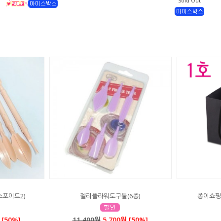
Sold Out
스포이드2)
젤리플라워도구툴(6종)
종이쇼핑백
 [50%]
11,400원
5,700원 [50%]