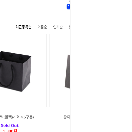
Sold Out
최근등록순
이름순
인기순
판매순
높은가격순
낮은가격순
(블랙)-1호(4,6구용)
종이쇼핑백(블랙)-2호(9구용)
Sold Out
Sold Out
1,300원
1,300원