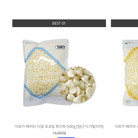
BEST 01
이르카 페피타 리얼 초코칩 화이트 500g [원산지:이탈리아]
이르카 페피타 
16,000원