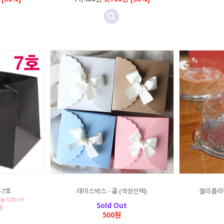
-7호
레이스박스 - 중 (색상선택)
젤리플라워
*높이20cm
Sold Out
용
500원