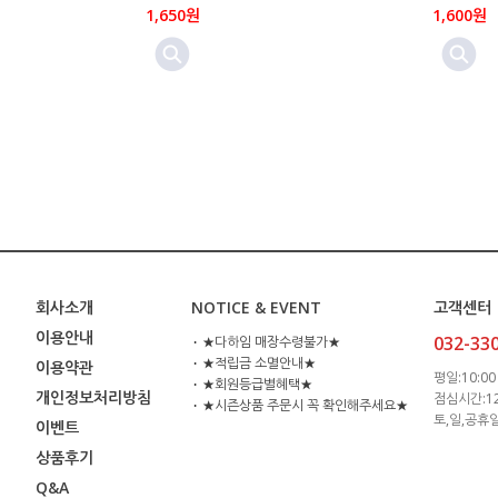
1,650원
1,600원
회사소개
NOTICE & EVENT
고객센터
이용안내
032-33
⋅ ★다하임 매장수령불가★
⋅ ★적립금 소멸안내★
이용약관
평일:10:00 
⋅ ★회원등급별혜택★
개인정보처리방침
점심시간:12:
⋅ ★시즌상품 주문시 꼭 확인해주세요★
토,일,공휴
이벤트
상품후기
Q&A