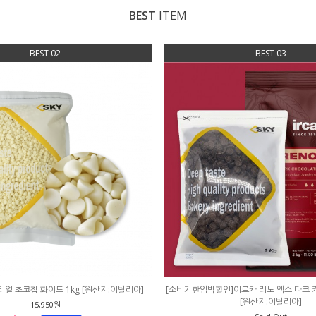
BEST
ITEM
BEST 02
BEST 03
리얼 초코칩 화이트 1kg [원산지:이탈리아]
[소비기한임박할인]이르카 리노 엑스 다크 커
[원산지:이탈리아]
15,950원