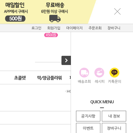
로그인
회원가입
마이페이지
주문조회
장바구니
초콜렛
떡/앙금플라워
피크닉용품
배송조회
레시피
카톡문의
· HOME
>
기획전모음
>
젤리플라워
QUICK MENU
공지사항
내 정보
이벤트
장바구니