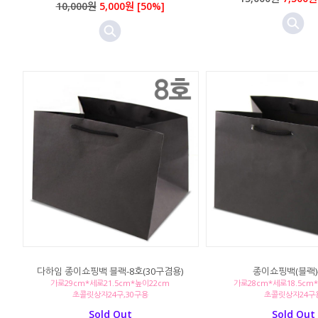
10,000원
5,000원 [50%]
다하임 종이쇼핑백 블랙-8호(30구겸용)
종이쇼핑백(블랙)
가로29cm*세로21.5cm*높이22cm
가로28cm*세로18.5cm
초콜릿상자24구,30구용
초콜릿상자24구
Sold Out
Sold Out