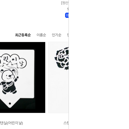
[원산지:이탈리아]
Sold Out
최근등록순
이름순
인기순
판매순
높은가격순
낮은가격순
텐실(어린이날)
스텐실-카네이션더블(사각)