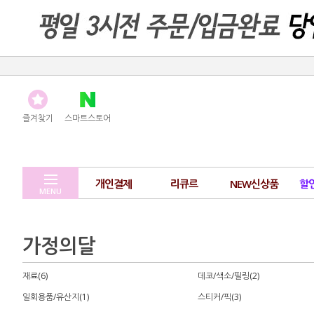
즐겨찾기
스마트스토어
개인결제
리큐르
NEW신상품
할
MENU
가정의달
재료(6)
데코/색소/필링(2)
일회용품/유산지(1)
스티커/픽(3)