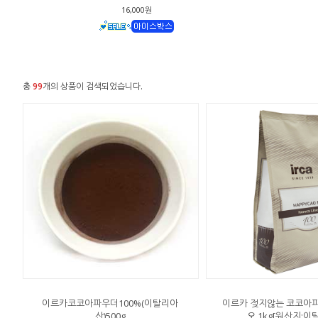
16,000원
총
99
개의 상품이 검색되었습니다.
이르카코코아파우더100%(이탈리아
이르카 젖지않는 코코아
산)500g
오 1kg[원산지:이