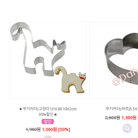
★쿠키커터(고양이1)10.8X10X2cm
쿠키커터(하트)5.5X
30%할인★
2,600원
1,300원 
1,960원
1,060원 [50%]