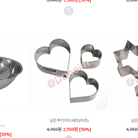
낮은쿠키커터세트(하트)
낮은
9cm
4,950원
2,550원 [50%]
4,95
[50%]