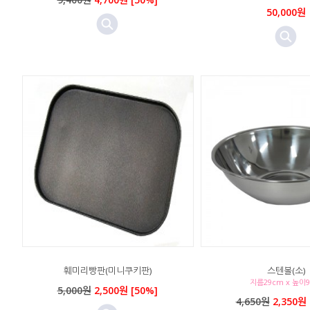
50,000원
훼미리빵판(미니쿠키판)
스텐볼(소)
지름29cm x 높이
5,000원
2,500원 [50%]
4,650원
2,350원 