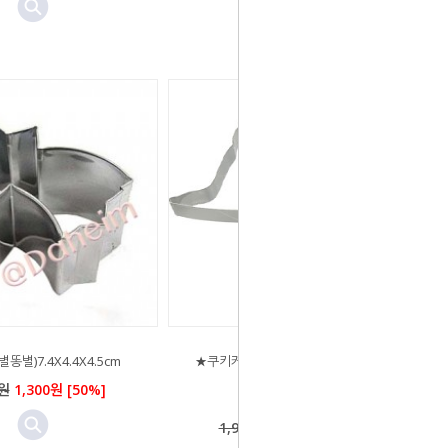
똥별)7.4X4.4X4.5cm
★쿠키커터(마술모자)12.5X11X2cm
30%할인★
0원
1,300원 [50%]
1,960원
1,060원 [50%]