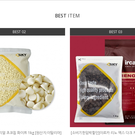
BEST
ITEM
BEST 02
BEST 03
리얼 초코칩 화이트 1kg [원산지:이탈리아]
[소비기한임박할인]이르카 리노 엑스 다크 커