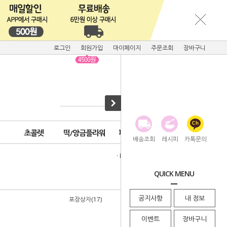
로그인
회원가입
마이페이지
주문조회
장바구니
초콜렛
떡/앙금플라워
피크닉용품
배송조회
레시피
카톡문의
· HOME
>
기획전모음
>
가정의달
QUICK MENU
공지사항
내 정보
포장상자(17)
이벤트
장바구니