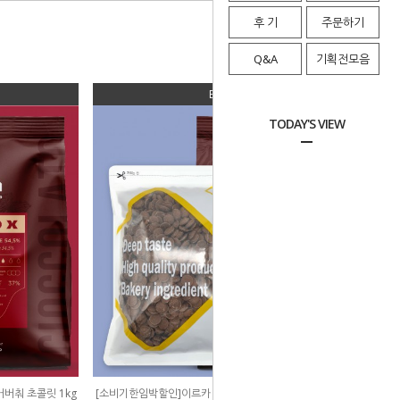
후 기
주문하기
Q&A
기획전모음
BEST 04
TODAY'S VIEW
버춰 초콜릿 1kg
[소비기한임박할인]이르카 리노 엑스 밀크 커버춰 초콜릿 1kg