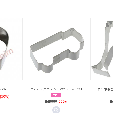
7X3cm
쿠키커터(트럭)7.7X3.9X2.5cm-KBC11
쿠키커터(컵)7
[50%]
2,200원
500원
2