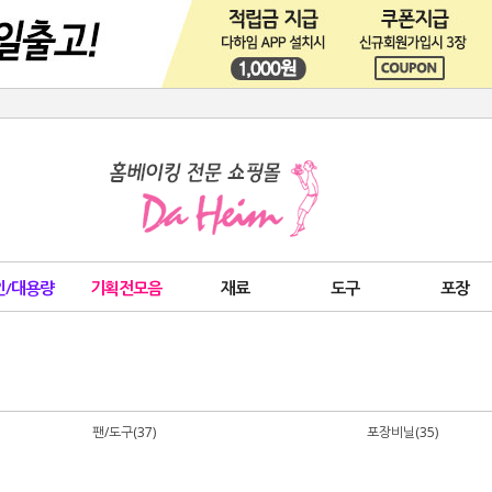
인/대용량
기획전모음
재료
도구
포장
팬/도구(37)
포장비닐(35)