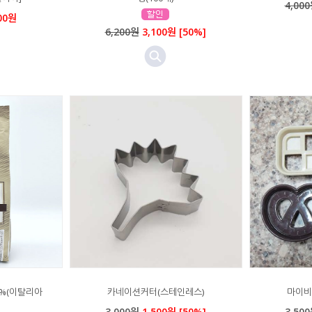
4,00
00원
6,200원
3,100원 [50%]
%(이탈리아
카네이션커터(스테인레스)
마이비
3,000원
1,500원 [50%]
3,50