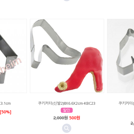
3.1cm
쿠키커터(신발2)8X6.6X2cm-KBC23
쿠키커터(신
[50%]
2,000원
500원
2