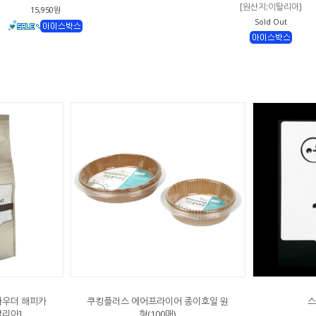
[원산지:이탈리아]
15,950원
Sold Out
파우더 해피카
쿠킹플러스 에어프라이어 종이호일 원
스
탈리아]
형(100매)