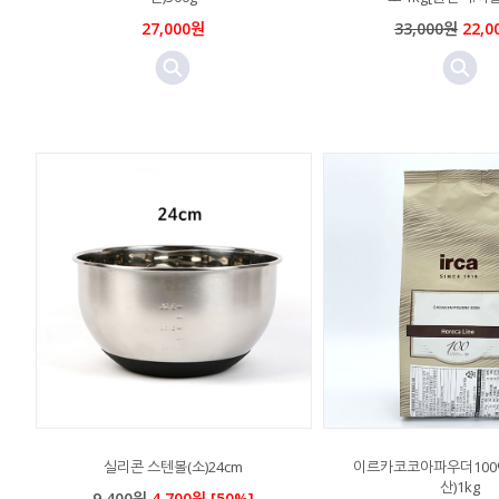
27,000원
33,000원
22,0
실리콘 스텐볼(소)24cm
이르카코코아파우더100
산)1kg
9,400원
4,700원 [50%]