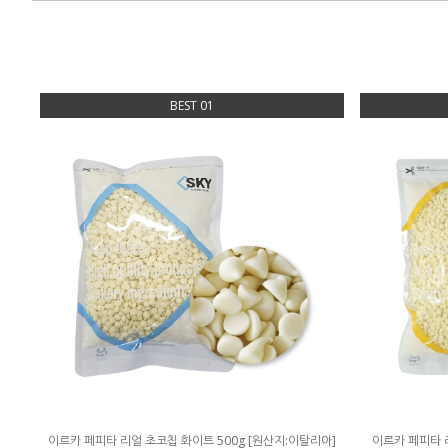
BEST 01
이르카 페피타 리얼 초코칩 화이트 500g [원산지:이탈리아]
이르카 페피타 