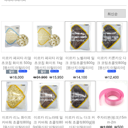
이르카 페피타 리얼
이르카 페피타 리얼
이르카 노벨라떼 밀
이르카 키론카오 다
초코칩 화이트 500g
초코칩 화이트 1kg
크 코팅초콜릿800g
크 코팅초콜릿800g
[원산지:이탈리아]
[원산지:이탈리아]
[원산지:이탈리아]
[원산지:이탈리아]
￦16,000
￦31,900
￦15,950
￦14,100
￦12,400
이르카 리노 화이트
이르카 리노라떼 밀
이르카 리노 다크 커
주자리본(핑크)15m
커버춰 초콜릿800g
크 커버춰 초콜릿80
버춰 초콜릿800g[원
m-2m
[원산지:이탈리아]
0g[원산지:이탈리아]
산지:이탈리아]
￦1,000
￦500