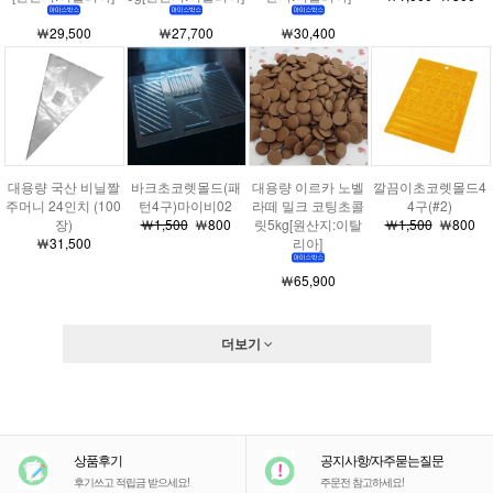
￦29,500
￦27,700
￦30,400
대용량 국산 비닐짤
바크초코렛몰드(패
대용량 이르카 노벨
깔끔이초코렛몰드4
주머니 24인치 (100
턴4구)마이비02
라떼 밀크 코팅초콜
4구(#2)
장)
￦1,500
￦800
릿5kg[원산지:이탈
￦1,500
￦800
￦31,500
리아]
￦65,900
더보기
상품후기
공지사항/자주묻는질문
후기쓰고 적립금 받으세요!
주문전 참고하세요!