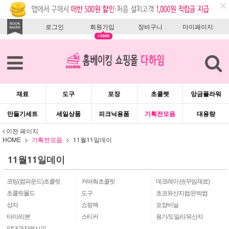
로그인
회원가입
장바구니
마이페이지
재료
도구
포장
초콜렛
앙금플라워
만들기세트
세일상품
피크닉용품
기획전모음
대용량
이전 페이지
HOME
기획전모음
11월11일데이
11월11일데이
코팅(컴파운드)초콜릿
커버춰초콜릿
데코레이션(꾸밈재료)
초콜릿몰드
도구
초코유산지컵/은박컵
상자
쇼핑백
포장비닐
타이/리본
스티커
용기/도일리/유산지
막대과자레시피