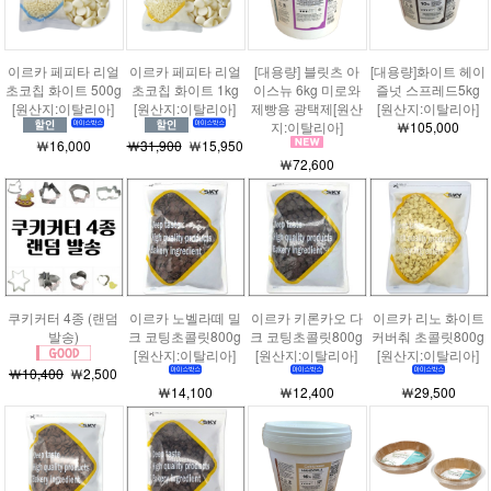
이르카 페피타 리얼
이르카 페피타 리얼
[대용량] 블릿츠 아
[대용량]화이트 헤이
초코칩 화이트 500g
초코칩 화이트 1kg
이스뉴 6kg 미로와
즐넛 스프레드5kg
[원산지:이탈리아]
[원산지:이탈리아]
제빵용 광택제[원산
[원산지:이탈리아]
지:이탈리아]
￦105,000
￦16,000
￦31,900
￦15,950
￦72,600
쿠키커터 4종 (랜덤
이르카 노벨라떼 밀
이르카 키론카오 다
이르카 리노 화이트
발송)
크 코팅초콜릿800g
크 코팅초콜릿800g
커버춰 초콜릿800g
[원산지:이탈리아]
[원산지:이탈리아]
[원산지:이탈리아]
￦10,400
￦2,500
￦14,100
￦12,400
￦29,500