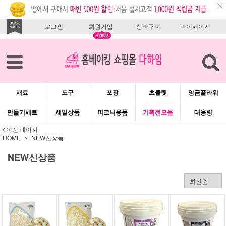
로그인
회원가입
장바구니
마이페이지
재료
도구
포장
초콜렛
앙금플라워
만들기세트
세일상품
피크닉용품
기획전모음
대용량
이전 페이지
HOME
NEW신상품
NEW신상품