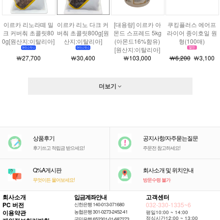
이르카 리노라떼 밀
이르카 리노 다크 커
[대용량] 이르카 아
쿠킹플러스 에어프
크 커버춰 초콜릿80
버춰 초콜릿800g[원
몬드 스프레드 5kg
라이어 종이호일 원
0g[원산지:이탈리아]
산지:이탈리아]
(아몬드16%함유)
형(100매)
[원산지:이탈리아]
￦27,700
￦30,400
￦103,000
￦6,200
￦3,100
더보기
상품후기
공지사항/자주묻는질문
후기쓰고 적립금 받으세요!
주문전 참고하세요!
Q%A게시판
회사소개 및 위치안내
무엇이든 물어보세요!
방문수령 불가
회사소개
입금계좌안내
고객센터
PC 버전
032-330-1335~6
신한은행 140-013-071680
이용약관
농협은행 301-0273-2452-41
평일10:00 ~ 14:00
점심시간12:00 ~ 13:00
국민은행 652301-01-687273