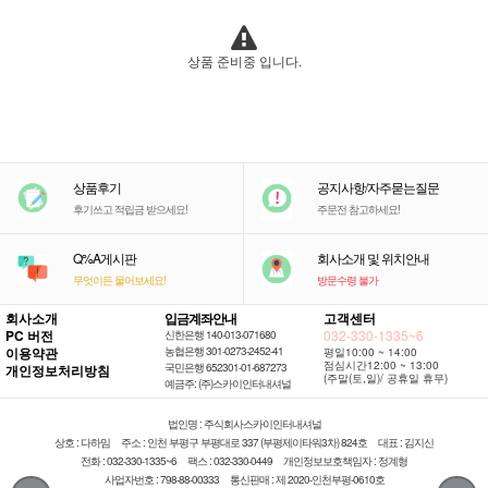
상품 준비중 입니다.
상품후기
공지사항/자주묻는질문
후기쓰고 적립금 받으세요!
주문전 참고하세요!
Q%A게시판
회사소개 및 위치안내
무엇이든 물어보세요!
방문수령 불가
회사소개
입금계좌안내
고객센터
PC 버전
032-330-1335~6
신한은행 140-013-071680
이용약관
농협은행 301-0273-2452-41
평일10:00 ~ 14:00
점심시간12:00 ~ 13:00
국민은행 652301-01-687273
개인정보처리방침
(주말(토,일)/ 공휴일 휴무)
예금주: (주)스카이인터내셔널
법인명 : 주식회사스카이인터내셔널
상호 : 다하임
주소 : 인천 부평구 부평대로 337 (부평제이타워3차) 824호
대표 : 김지신
전화 : 032-330-1335~6
팩스 : 032-330-0449
개인정보보호책임자 : 정계형
사업자번호 : 798-88-00333
통신판매 : 제 2020-인천부평-0610호