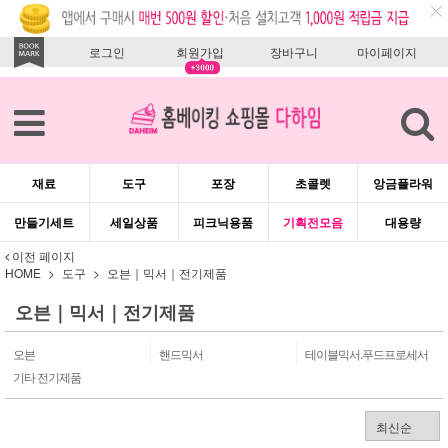
로그인
회원가입
장바구니
마이페이지
재료
도구
포장
초콜렛
앙금플라워
만들기세트
세일상품
피크닉용품
기획전모음
대용량
이전 페이지
HOME
도구
오븐｜믹서｜전기제품
오븐｜믹서｜전기제품
오븐
핸드믹서
테이블믹서.푸드프로세서
기타 전기제품