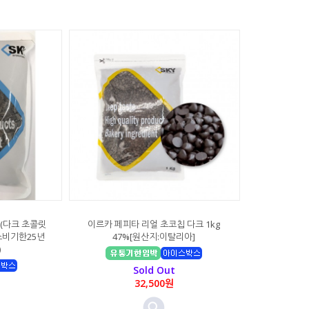
 (다크 초콜릿
이르카 페피타 리얼 초코칩 다크 1kg
소비기한25년
47%[원산지:이탈리아]
)
Sold Out
32,500원