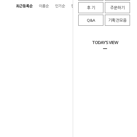
최근등록순
이름순
인기순
판매순
높은가격순
낮은가격순
후 기
주문하기
Q&A
기획전모음
TODAY'S VIEW