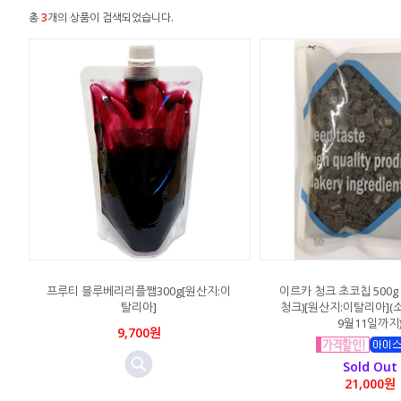
총
3
개의 상품이 검색되었습니다.
프루티 블루베리리플쨈300g[원산지:이
이르카 청크 초코칩 500g
탈리아]
청크)[원산지:이탈리아](
9월11일까지
9,700원
Sold Out
21,000원