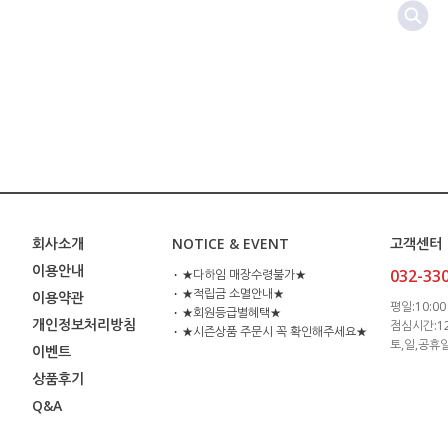
회사소개
NOTICE & EVENT
고객센터
이용안내
032-33
⋅ ★다하임 매장수령불가★
⋅ ★적립금 소멸안내★
이용약관
평일:10:00 
⋅ ★회원등급별혜택★
개인정보처리방침
점심시간:12:
⋅ ★시즌상품 주문시 꼭 확인해주세요★
토,일,공휴
이벤트
상품후기
Q&A