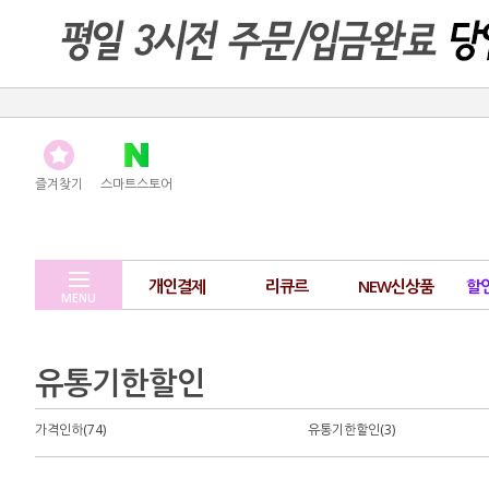
즐겨찾기
스마트스토어
개인결제
리큐르
NEW신상품
할
MENU
유통기한할인
가격인하(74)
유통기한할인(3)