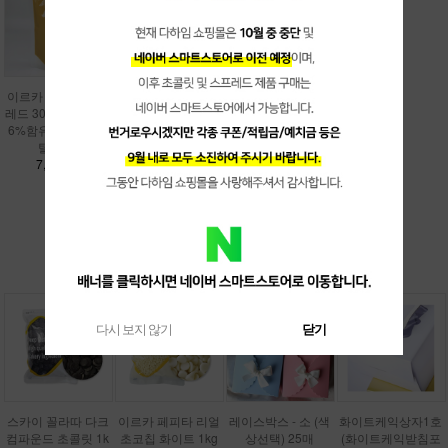
이르카 아몬드 스프
레드 300g (아몬드1
6%함유)[원산지:이
탈리아]
7,200원
더보기 ▼
다하임 추천
다시 보지 않기
닫기
스카이 꼴라따 다크
이르카 페피타 리얼
레이스박스 - 소 (색
화이트케익상자1호
컴파운드 초콜릿 1k
초코칩 화이트 1kg
상선택) 25매
(화이트케익받침포