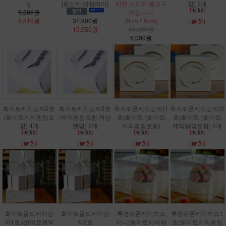
g
[원산지:이탈리아]
리본,스티커 별도구
함) 5개
9,300원
매입니다
6,510원
31,900원
(9cm * 5cm)
(품절)
15,950원
10,000원
5,000원
화이트케익상자2호
화이트케익상자3호
무지쉬폰케익상자(1
무지쉬폰케익상자(2
(화이트케익받침포
(케익받침포함,색상
호)화이트-(화이트
호)화이트-(화이트
함) 4개
랜덤) 5개
케익받침포함)
케익받침포함) 5개
(품절)
(품절)
(품절)
(품절)
화이트골드케익상
화이트골드케익상
투명쉬폰케익박스
투명쉬폰케익박스1
자1호 (화이트케익
자2호
미니(화이트케익받
호(화이트케익받침