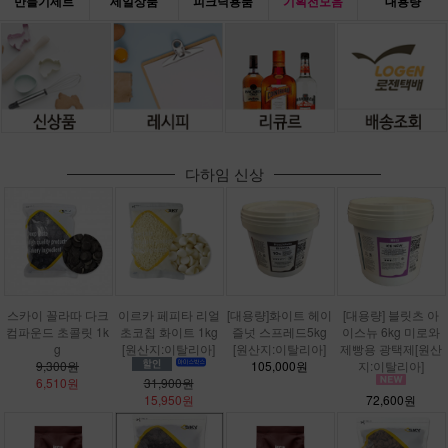
만들기세트
세일상품
피크닉용품
기획전모음
대용량
다하임 신상
스카이 꼴라따 다크
이르카 페피타 리얼
[대용량]화이트 헤이
[대용량] 블릿츠 아
컴파운드 초콜릿 1k
초코칩 화이트 1kg
즐넛 스프레드5kg
이스뉴 6kg 미로와
g
[원산지:이탈리아]
[원산지:이탈리아]
제빵용 광택제[원산
9,300원
105,000원
지:이탈리아]
6,510원
31,900원
15,950원
72,600원