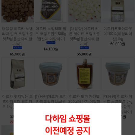
대용량 이르카 노벨
이르카 노벨라떼 밀
[대용량] 이르카 키
이르카코코아파우
라떼 밀크 코팅초콜
크 코팅초콜릿800g
론 화이트 코팅초콜
더100%(이탈리아
릿5kg[원산지:이탈
[원산지:이탈리아]
릿5kg[원산지:이탈
산)1kg
리아]
리아]
50,000원
14,100원
65,900원
55,000원
이르카 젖지않는 코
[대용량]이르카 토피
이르카 토피 카라멜
[대용량] 이르카 아
코아파우더 해피카
카라멜필링 5kg[원
300g[원산지:이탈리
몬드 스프레드 5kg
오 1kg[원산지:이탈
산지:이탈리아]
아]
(아몬드16%함유)
리아]
100,000원
8,000원
[원산지:이탈리아]
33,000원
103,000원
22,000원