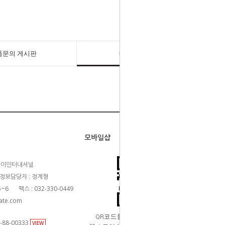
품문의 게시판
배송/반품/교환
모바일샵
카이인터내셔널
정보담당자 : 정계형
5~6
팩스 : 032-330-0449
ate.com
88-00333
VIEW