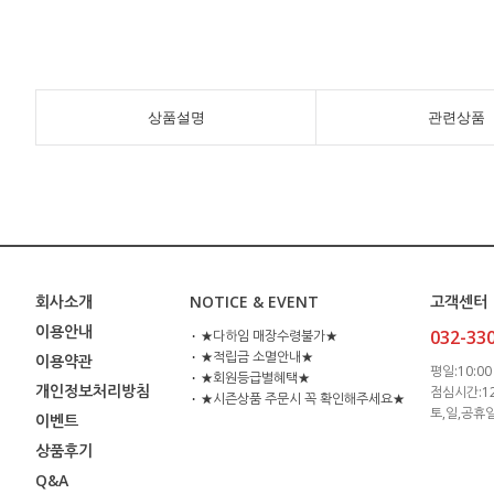
상품설명
관련상품
회사소개
NOTICE & EVENT
고객센터
이용안내
032-33
⋅ ★다하임 매장수령불가★
⋅ ★적립금 소멸안내★
이용약관
평일:10:00 
⋅ ★회원등급별혜택★
개인정보처리방침
점심시간:12:
⋅ ★시즌상품 주문시 꼭 확인해주세요★
토,일,공휴
이벤트
상품후기
Q&A