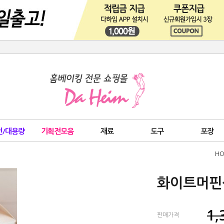
인/대용량
기획전모음
재료
도구
포장
HO
화이트머핀상
1,
판매가격