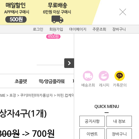
로그인
회원가입
마이페이지
주문조회
장바구니
초콜렛
떡/앙금플라워
피크닉용품
배송조회
레시피
카톡문의
ME
>
포장
>
쿠키l머핀l마카롱상자
>
머핀.컵케익상자
> 화이트머핀상자4구(1개)
QUICK MENU
자4구(1개)
공지사항
내 정보
300
원
-> 700원
이벤트
장바구니