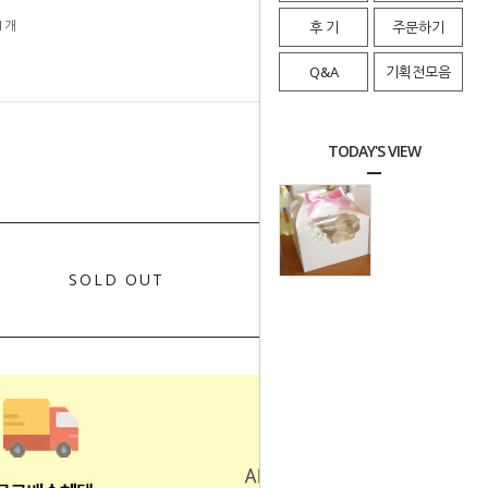
 1개
후 기
주문하기
Q&A
기획전모음
0
총 상품 금액
원
TODAY'S VIEW
SOLD OUT