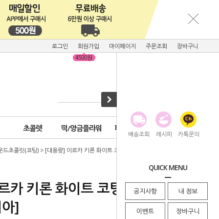
로그인
회원가입
마이페이지
주문조회
장바구니
초콜렛
떡/앙금플라워
피크닉용품
배송조회
레시피
카톡문의
운드초콜릿(코팅)
> [대용량] 이르카 키론 화이트 코팅초콜릿5kg[원산지:이탈리아]
QUICK MENU
이르카 키론 화이트 코팅초콜릿5kg[원
공지사항
내 정보
아]
이벤트
장바구니