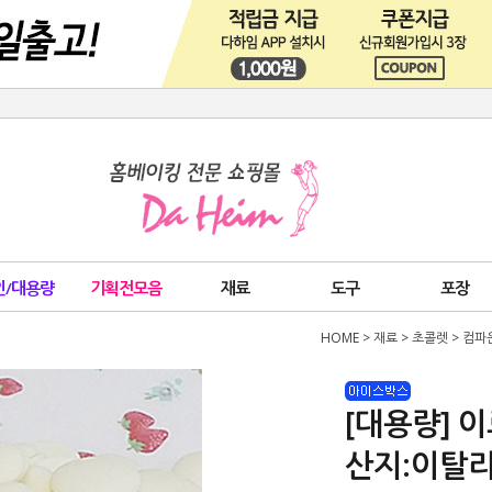
인/대용량
기획전모음
재료
도구
포장
HOME
>
재료
>
초콜렛
>
컴파
[대용량] 
산지:이탈리