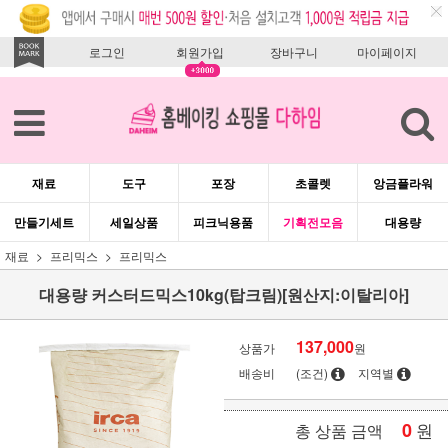
로그인
회원가입
장바구니
마이페이지
재료
도구
포장
초콜렛
앙금플라워
만들기세트
세일상품
피크닉용품
기획전모음
대용량
재료
프리믹스
프리믹스
대용량 커스터드믹스10kg(탑크림)[원산지:이탈리아]
137,000
상품가
원
배송비
(조건)
지역별
0
원
총 상품 금액