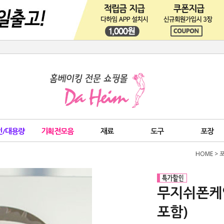
인/대용량
기획전모음
재료
도구
포장
HOME
>
무지쉬폰케
포함)