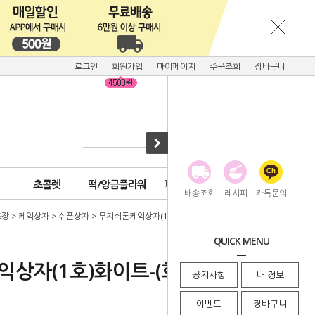
로그인
회원가입
마이페이지
주문조회
장바구니
초콜렛
떡/앙금플라워
피크닉용품
배송조회
레시피
카톡문의
포장
>
케익상자
>
쉬폰상자
> 무지쉬폰케익상자(1호)화이트-(화이트케익받침포함)
QUICK MENU
익상자(1호)화이트-(화이트케익받침
공지사항
내 정보
이벤트
장바구니